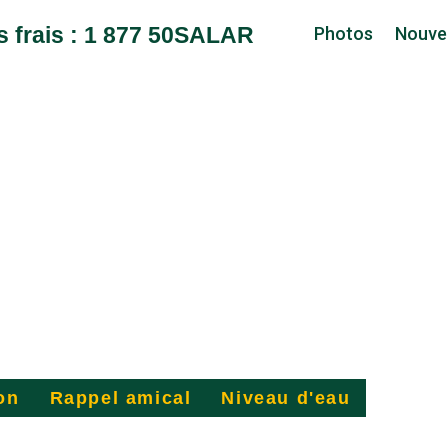
s frais : 1 877 50SALAR
Photos
Nouve
rivière
on
Rappel amical
Niveau d'eau