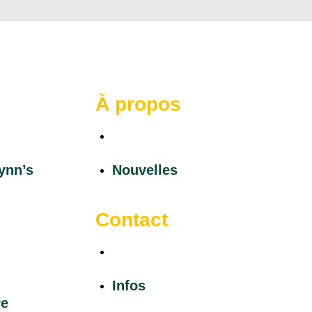
À propos
ynn’s
Nouvelles
ynn’s
Nouvelles
Contact
re
Infos
Infos
re