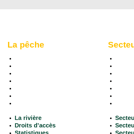
La pêche
Secte
La rivière
Secteu
Droits d’accès
Secteu
Statistiques
Secteu
Tirages et réservations
Secteu
Règles
Secteu
Tarification
Secteu
Remises à l’eau
Secteu
La rivière
Secteu
Droits d’accès
Secteu
Statistiques
Secteu