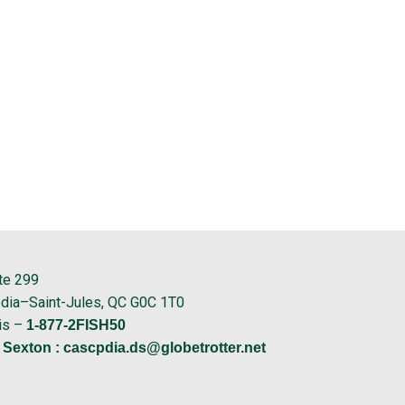
te 299
dia–Saint-Jules, QC G0C 1T0
is –
1-877-2FISH50
 Sexton :
cascpdia.ds@globetrotter.net