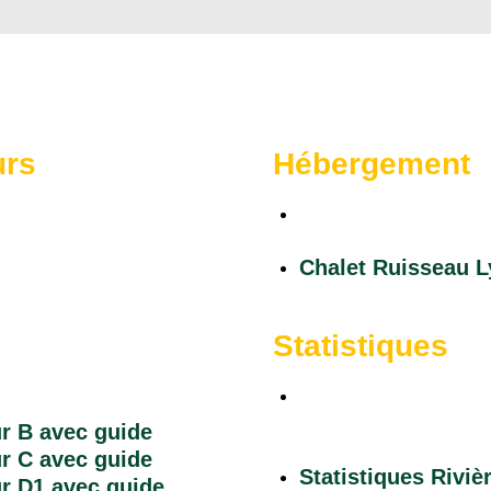
urs
Hébergement
r B avec guide
Chalet Ruisseau L
r C avec guide
Chalet Ruisseau L
r D1 avec guide
r E1
r E3
Statistiques
r D2
r E2
Statistiques Riviè
Cascapédia
r B avec guide
r C avec guide
Statistiques Riviè
r D1 avec guide