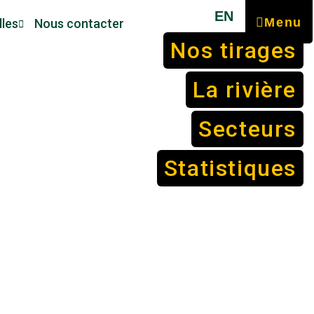
EN
Menu
lles
Nous contacter
Nos tirages
La rivière
Secteurs
Statistiques